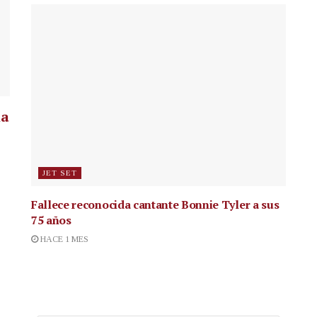
la
JET SET
Fallece reconocida cantante
Bonnie Tyler a sus
75 años
HACE 1 MES