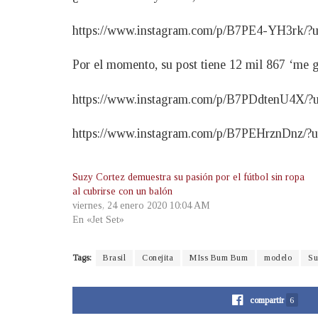
https://www.instagram.com/p/B7PE4-YH3rk/?
Por el momento, su post tiene 12 mil 867 ‘me g
https://www.instagram.com/p/B7PDdtenU4X/?
https://www.instagram.com/p/B7PEHrznDnz/?
Suzy Cortez demuestra su pasión por el fútbol sin ropa
al cubrirse con un balón
viernes, 24 enero 2020 10:04 AM
En «Jet Set»
Tags:
Brasil
Conejita
MIss Bum Bum
modelo
Su
compartir
6