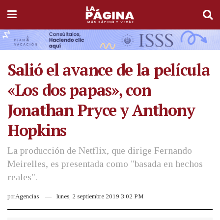
Salió el avance de la película
«Los dos papas», con
Jonathan Pryce y Anthony
Hopkins
La producción de Netflix, que dirige Fernando
Meirelles, es presentada como "basada en hechos
reales".
por
Agencias
lunes, 2 septiembre 2019 3:02 PM