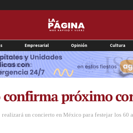
as
Empresarial
Opinión
Cultura
 confirma próximo con
realizará un concierto en México para festejar los 60 a