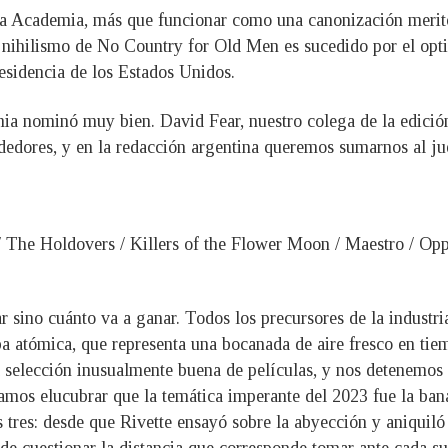
 la Academia, más que funcionar como una canonización merit
el nihilismo de No Country for Old Men es sucedido por el op
esidencia de los Estados Unidos.
mia nominó muy bien. David Fear, nuestro colega de la edició
dedores, y en la redacción argentina queremos sumarnos al j
/ The Holdovers / Killers of the Flower Moon / Maestro / Op
sino cuánto va a ganar. Todos los precursores de la industria 
a atómica, que representa una bocanada de aire fresco en tiem
a selección inusualmente buena de películas, y nos detenemos 
mos elucubrar que la temática imperante del 2023 fue la ban
s tres: desde que Rivette ensayó sobre la abyección y aniquiló