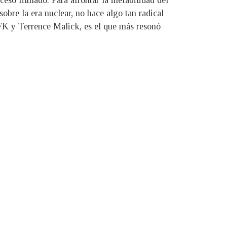
eso filmado. Para afrontar la inefabilidad del
sobre la era nuclear, no hace algo tan radical
JFK y Terrence Malick, es el que más resonó