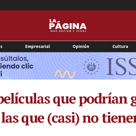
as
Empresarial
Opinión
Cultura
películas que podrían 
las que (casi) no tien