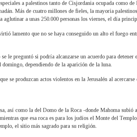
especiales a palestinos tanto de Cisjordania ocupada como d
amadán. Más de cuatro millones de fieles, la mayoría palestino
 aglutinar a unas 250.000 personas los viernes, el día princip
virtió lamento que no se haya conseguido un alto el fuego en
o se le preguntó si podría alcanzarse un acuerdo para detener 
 domingo, dependiendo de la aparición de la luna.
que se produzcan actos violentos en la Jerusalén al acercars
qsa, así como la del Domo de la Roca -donde Mahoma subió al 
ientras que esa roca es para los judíos el Monte del Templo
mplo, el sitio más sagrado para su religión.