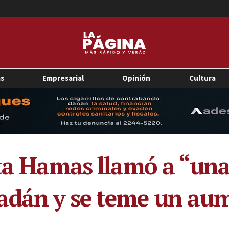
as
Empresarial
Opinión
Cultura
sta Hamas llamó a “un
adán y se teme un aum