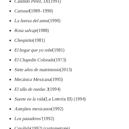
Cándido Pérez, Dr.
(1991)
Carrusel
(1989–1990)
La fuerza del amor
(1990)
Rosa salvaje
(1988)
Chespirito
(1981)
El hogar que yo robé
(1981)
El Chapulín Colorado
(1973)
Siete años de matrimonio
(2013)
Mecánica Mexicana
(1995)
El silla de ruedas 3
(1994)
Suerte en la vida
(La Lotería III) (1994)
Antojitos mexicanos
(1992)
Los panaderos’
(1992)
Crisálida
(1992) (cortometraje)