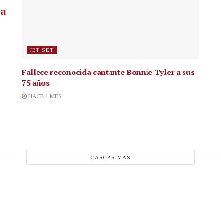
la
JET SET
Fallece reconocida cantante
Bonnie Tyler a sus
75 años
HACE 1 MES
CARGAR MÁS