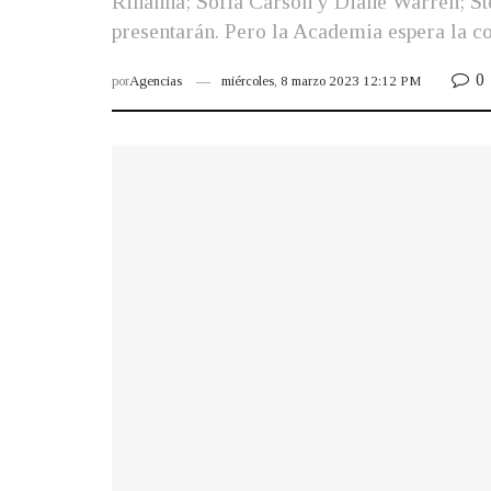
Rihanna; Sofia Carson y Diane Warren; St
presentarán. Pero la Academia espera la 
0
por
Agencias
miércoles, 8 marzo 2023 12:12 PM