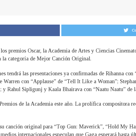
Co
 los premios Oscar, la Academia de Artes y Ciencias Cinematog
 la categoría de Mejor Canción Original.
ones tendrá las presentaciones ya confirmadas de Rihanna co
ne Warren con “Applause” de “Tell It Like a Woman”; Stepha
; y Rahul Sipligunj y Kaala Bhairava con “Naatu Naatu” de 
Premios de la Academia este año. La prolífica compositora re
su canción original para “Top Gun: Maverick”, “Hold My Hand
 medios internacionales especulan que Gaga esperará hasta úl