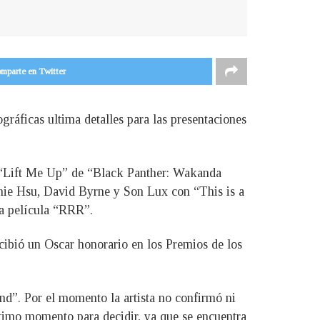
mparte en Twitter
ráficas ultima detalles para las presentaciones
n “Lift Me Up” de “Black Panther: Wakanda
nie Hsu, David Byrne y Son Lux con “This is a
la película “RRR”.
cibió un Oscar honorario en los Premios de los
”. Por el momento la artista no confirmó ni
timo momento para decidir, ya que se encuentra