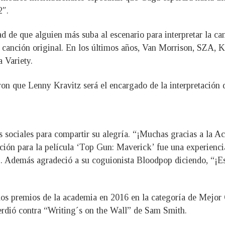
2″.
lidad de que alguien más suba al escenario para interpretar la 
na canción original. En los últimos años, Van Morrison, SZA
a Variety.
ron que Lenny Kravitz será el encargado de la interpretació
s sociales para compartir su alegría. “¡Muchas gracias a la
nción para la película ‘Top Gun: Maverick’ fue una experien
”. Además agradeció a su coguionista Bloodpop diciendo, “¡E
 los premios de la academia en 2016 en la categoría de Mejor
rdió contra “Writing´s on the Wall” de Sam Smith.