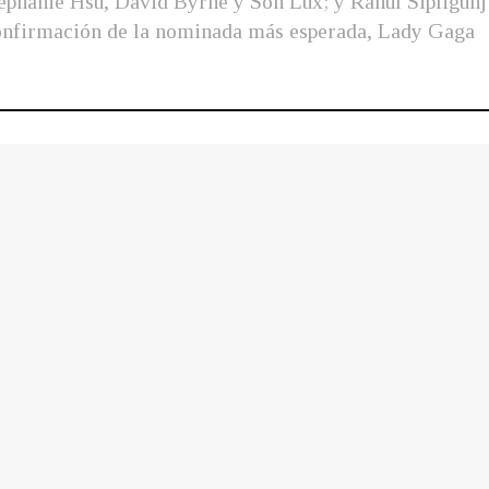
ephanie Hsu, David Byrne y Son Lux; y Rahul Sipligunj
confirmación de la nominada más esperada, Lady Gaga