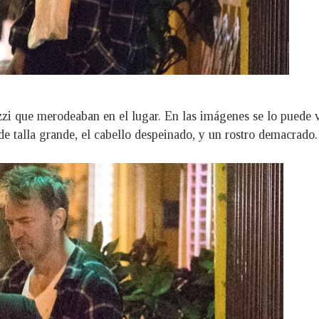
zzi que merodeaban en el lugar. En las imágenes se lo puede ve
de talla grande, el cabello despeinado, y un rostro demacrado.