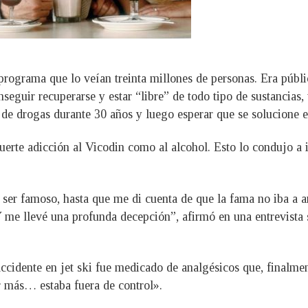
programa que lo veían treinta millones de personas. Era públ
guir recuperarse y estar “libre” de todo tipo de sustancias,
 de drogas durante 30 años y luego esperar que se solucione e
uerte adicción al Vicodin como al alcohol. Esto lo condujo a i
er famoso, hasta que me di cuenta de que la fama no iba a ar
 Y me llevé una profunda decepción”, afirmó en una entrevista 
accidente en jet ski fue medicado de analgésicos que, finalmen
r más… estaba fuera de control».