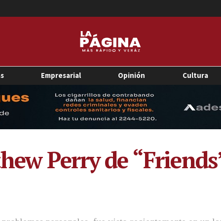
as
Empresarial
Opinión
Cultura
thew Perry de “Friend