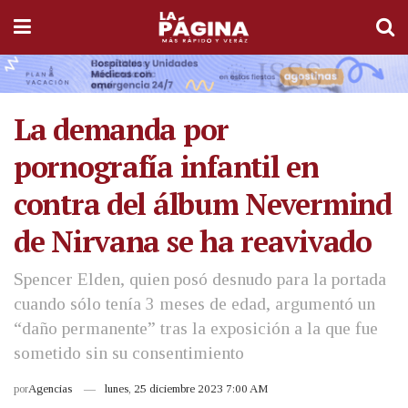
La demanda por
pornografía infantil en
contra del álbum Nevermind
de Nirvana se ha reavivado
Spencer Elden, quien posó desnudo para la portada
cuando sólo tenía 3 meses de edad, argumentó un
“daño permanente” tras la exposición a la que fue
sometido sin su consentimiento
por
Agencias
lunes, 25 diciembre 2023 7:00 AM