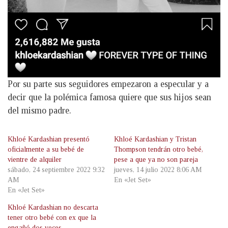
Por su parte sus seguidores empezaron a especular y a
decir que la polémica famosa quiere que sus hijos sean
del mismo padre.
Khloé Kardashian presentó
Khloé Kardashian y Tristan
oficialmente a su bebé de
Thompson tendrán otro bebé,
vientre de alquiler
pese a que ya no son pareja
sábado, 24 septiembre 2022 9:32
jueves, 14 julio 2022 8:06 AM
AM
En «Jet Set»
En «Jet Set»
Khloé Kardashian no descarta
tener otro bebé con ex que la
engañó dos veces