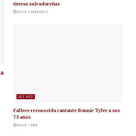
tierras salvadoreñas
HACE 4 SEMANAS
la
JET SET
Fallece reconocida cantante
Bonnie Tyler a sus
75 años
HACE 1 MES