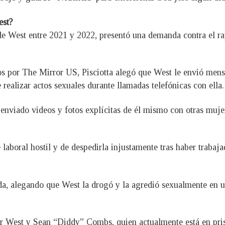
est?
 de West entre 2021 y 2022, presentó una demanda contra el r
s por The Mirror US, Pisciotta alegó que West le envió mensa
realizar actos sexuales durante llamadas telefónicas con ella.
nviado videos y fotos explícitas de él mismo con otras mujer
 laboral hostil y de despedirla injustamente tras haber traba
a, alegando que West la drogó y la agredió sexualmente en u
r West y Sean “Diddy” Combs, quien actualmente está en pris