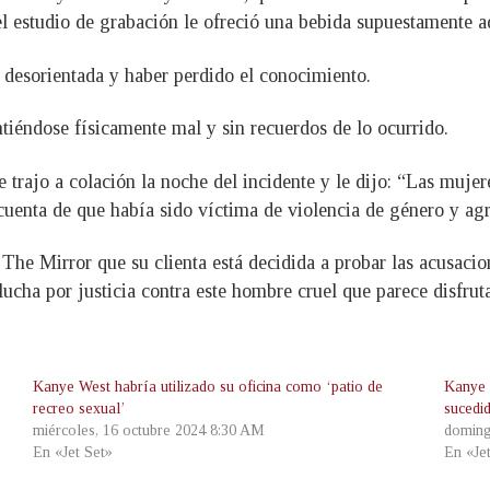
el estudio de grabación le ofreció una bebida supuestamente a
 desorientada y haber perdido el conocimiento.
ntiéndose físicamente mal y sin recuerdos de lo ocurrido.
trajo a colación la noche del incidente y le dijo: “Las muje
uenta de que había sido víctima de violencia de género y agr
 The Mirror que su clienta está decidida a probar las acusaci
u lucha por justicia contra este hombre cruel que parece disfr
Kanye West habría utilizado su oficina como ‘patio de
Kanye 
recreo sexual’
sucedi
miércoles, 16 octubre 2024 8:30 AM
doming
En «Jet Set»
En «Je