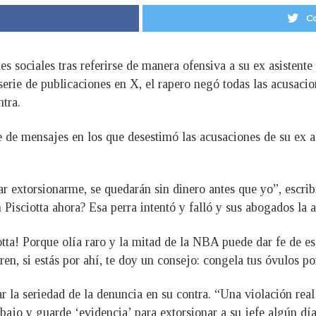
Co
s sociales tras referirse de manera ofensiva a su ex asistent
 serie de publicaciones en X, el rapero negó todas las acusac
ntra.
e de mensajes en los que desestimó las acusaciones de su ex a
ar extorsionarme, se quedarán sin dinero antes que yo”, escri
 Pisciotta ahora? Esa perra intentó y falló y sus abogados la
ta! Porque olía raro y la mitad de la NBA puede dar fe de eso”
, si estás por ahí, te doy un consejo: congela tus óvulos po
r la seriedad de la denuncia en su contra. “Una violación real 
bajo y guarde ‘evidencia’ para extorsionar a su jefe algún día