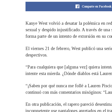
Comparte en Facebook
Kanye West volvió a desatar la polémica en rede
sexual y despido injustificado. A través de una
forma parte de un intento de extorsión en su co
El viernes 21 de febrero, West publicó una seri
despectivos.
“Para cualquiera que [alguna vez] quiera intent
intente esta mierda. ¿Dónde diablos está Lauren
“¡Saben por qué nunca me follé a Lauren Pisciot
continuó con más comentarios misóginos: “Lauren
En otra publicación, el rapero pareció desestima
incompetente use pantalones apretados en el tra