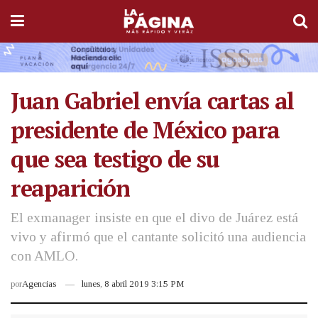
Juan Gabriel envía cartas al
presidente de México para
que sea testigo de su
reaparición
El exmanager insiste en que el divo de Juárez está
vivo y afirmó que el cantante solicitó una audiencia
con AMLO.
por
Agencias
lunes, 8 abril 2019 3:15 PM