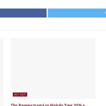
JET SET
The Rasmus traerá su Weirdo Tour 2026 a