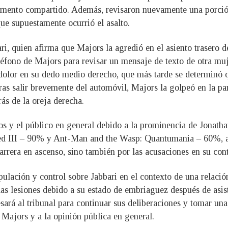
artamento compartido. Además, revisaron nuevamente una porci
ue supuestamente ocurrió el asalto.
ari, quien afirma que Majors la agredió en el asiento trasero
éfono de Majors para revisar un mensaje de texto de otra muje
olor en su dedo medio derecho, que más tarde se determinó q
tras salir brevemente del automóvil, Majors la golpeó en la par
ás de la oreja derecha.
os y el público en general debido a la prominencia de Jonatha
ed III – 90% y Ant-Man and the Wasp: Quantumania – 60%, as
arrera en ascenso, sino también por las acusaciones en su cont
ulación y control sobre Jabbari en el contexto de una relació
las lesiones debido a su estado de embriaguez después de asisti
esará al tribunal para continuar sus deliberaciones y tomar un
 Majors y a la opinión pública en general.