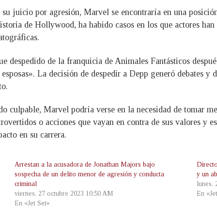
su juicio por agresión, Marvel se encontraría en una posición
 historia de Hollywood, ha habido casos en los que actores ha
atográficas.
e despedido de la franquicia de Animales Fantásticos despué
 esposas». La decisión de despedir a Depp generó debates y di
to.
ado culpable, Marvel podría verse en la necesidad de tomar m
rovertidos o acciones que vayan en contra de sus valores y e
pacto en su carrera.
Arrestan a la acusadora de Jonathan Majors bajo
Direct
sospecha de un delito menor de agresión y conducta
y un a
criminal
lunes,
viernes, 27 octubre 2023 10:50 AM
En «Je
En «Jet Set»