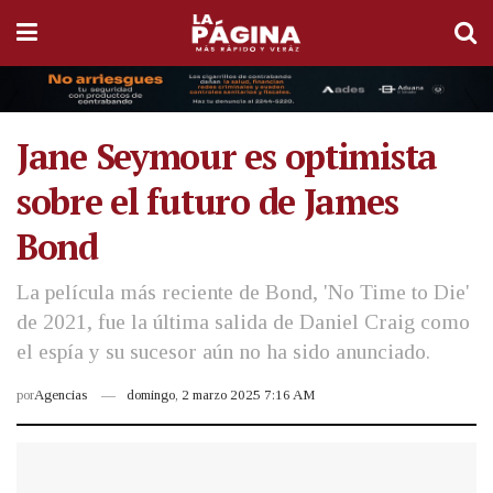
Jane Seymour es optimista
sobre el futuro de James
Bond
La película más reciente de Bond, 'No Time to Die'
de 2021, fue la última salida de Daniel Craig como
el espía y su sucesor aún no ha sido anunciado.
por
Agencias
domingo, 2 marzo 2025 7:16 AM