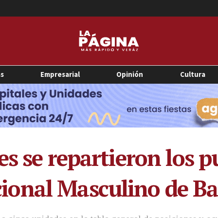
as
Empresarial
Opinión
Cultura
s se repartieron los p
ional Masculino de B