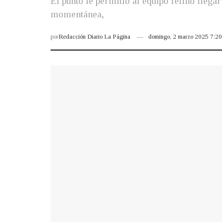
El punto le permitió al equipo felino llega
momentánea,
por
Redacción Diario La Página
domingo, 2 marzo 2025 7:2