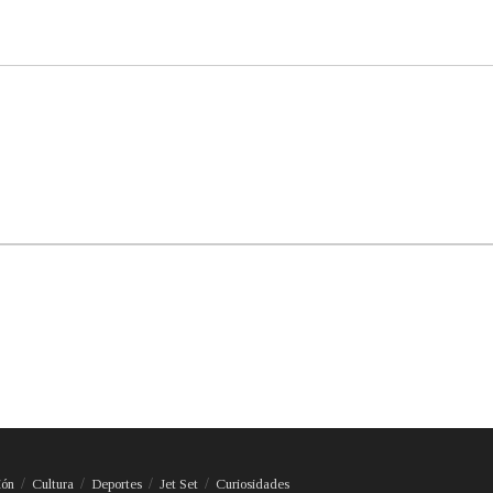
ión
Cultura
Deportes
Jet Set
Curiosidades