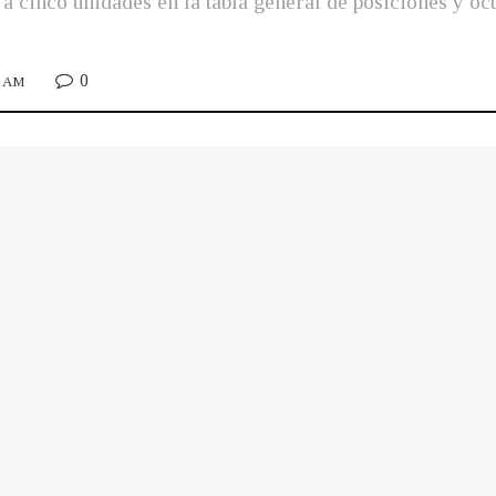
r a cinco unidades en la tabla general de posiciones y o
0
0 AM