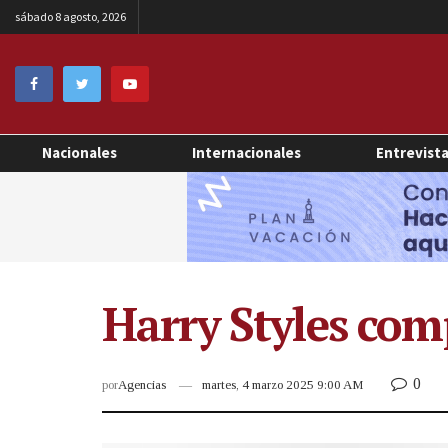
sábado 8 agosto, 2026
Nacionales
Internacionales
Entrevist
Harry Styles com
0
por
Agencias
martes, 4 marzo 2025 9:00 AM