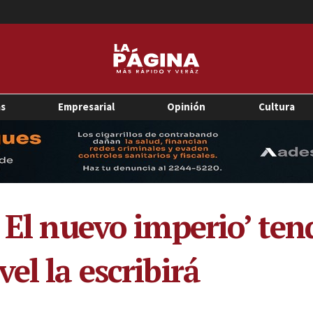
as
Empresarial
Opinión
Cultura
 El nuevo imperio’ ten
el la escribirá