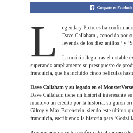
Comparte en Facebook
L
egendary Pictures ha confirmado
Dave Callaham , conocido por su 
leyenda de los diez anillos ‘ y 
La noticia llega tras el notable
superando ampliamente su presupuesto de produc
franquicia, que ha incluido cinco películas hast
Dave Callaham y su legado en el MonsterVerse
Dave Callaham tiene un historial interesante en
mantuvo un crédito por la historia, su guión or
Gilroy y Max Borenstein, siendo este último qui
franquicia, escribiendo la historia para ‘Godzi
Aunque aún no se ha confirmado el regreso de n