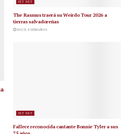
JET SET
The Rasmus traerá su Weirdo Tour 2026 a
tierras salvadoreñas
HACE 4 SEMANAS
la
JET SET
Fallece reconocida cantante
Bonnie Tyler a sus
75 años