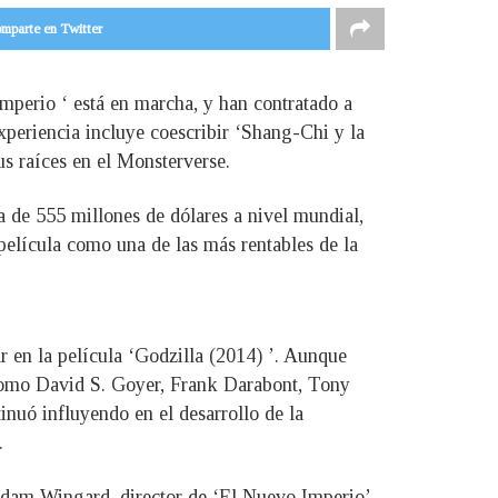
mparte en Twitter
mperio ‘ está en marcha, y han contratado a
xperiencia incluye coescribir ‘Shang-Chi y la
us raíces en el Monsterverse.
ca de 555 millones de dólares a nivel mundial,
película como una de las más rentables de la
r en la película ‘Godzilla (2014) ’. Aunque
s como David S. Goyer, Frank Darabont, Tony
inuó influyendo en el desarrollo de la
.
 Adam Wingard, director de ‘El Nuevo Imperio’,