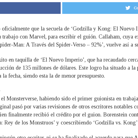
Co
 oficialmente que la secuela de ‘Godzilla y Kong: El Nuevo I
trabajo con Marvel, para escribir el guión. Callaham, cuya e
‘Spider-Man: A Través del Spider-Verso – 92%’, vuelve así a s
 éxito en taquilla de ‘El Nuevo Imperio’, que ha recaudado cer
ción de 135 millones de dólares. Este logro ha situado a la 
a la fecha, siendo esta la de menor presupuesto.
 el Monsterverse, habiendo sido el primer guionista en trabaja
iginal pasó por varias revisiones de otros escritores notable
en finalmente recibió el crédito por el guion. Borenstein cont
lla: Rey de los Monstruos’ y coescribiendo ‘Godzilla vs. Kong’
ingún otro escritor, ni se ha finalizado el acuerdo para que