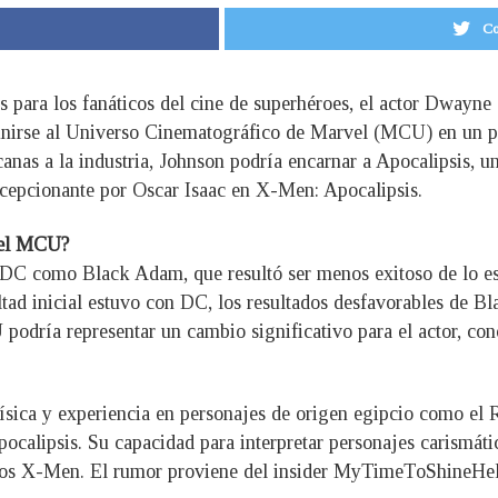
Co
s para los fanáticos del cine de superhéroes, el actor Dway
unirse al Universo Cinematográfico de Marvel (MCU) en un pap
canas a la industria, Johnson podría encarnar a Apocalipsis, 
ecepcionante por Oscar Isaac en X-Men: Apocalipsis.
 el MCU?
 DC como Black Adam, que resultó ser menos exitoso de lo esp
tad inicial estuvo con DC, los resultados desfavorables de B
podría representar un cambio significativo para el actor, con
sica y experiencia en personajes de origen egipcio como el
pocalipsis. Su capacidad para interpretar personajes carismáti
 los X-Men. El rumor proviene del insider MyTimeToShineHe