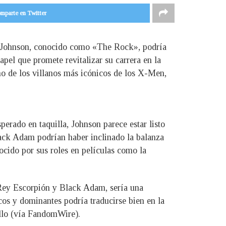
mparte en Twitter
ne Johnson, conocido como «The Rock», podría
el que promete revitalizar su carrera en la
uno de los villanos más icónicos de los X-Men,
erado en taquilla, Johnson parece estar listo
lack Adam podrían haber inclinado la balanza
ocido por sus roles en películas como la
 Rey Escorpión y Black Adam, sería una
cos y dominantes podría traducirse bien en la
llo (vía FandomWire).