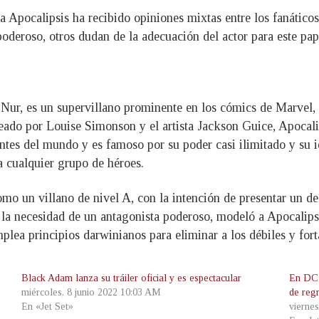
a Apocalipsis ha recibido opiniones mixtas entre los fanático
poderoso, otros dudan de la adecuación del actor para este pa
ur, es un supervillano prominente en los cómics de Marvel,
ado por Louise Simonson y el artista Jackson Guice, Apocali
ntes del mundo y es famoso por su poder casi ilimitado y su i
 cualquier grupo de héroes.
o un villano de nivel A, con la intención de presentar un des
or la necesidad de un antagonista poderoso, modeló a Apocalip
lea principios darwinianos para eliminar a los débiles y forta
Black Adam lanza su tráiler oficial y es espectacular
En DC 
miércoles, 8 junio 2022 10:03 AM
de reg
En «Jet Set»
vierne