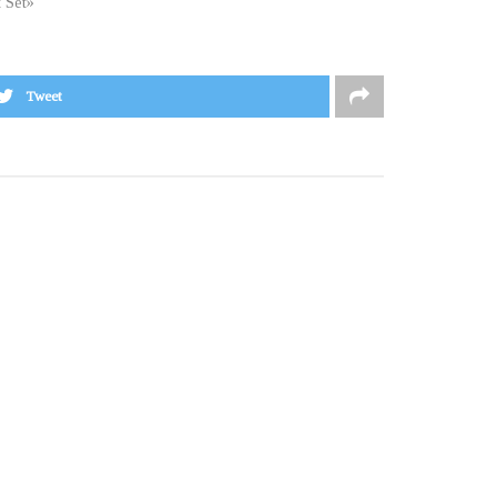
t Set»
Tweet