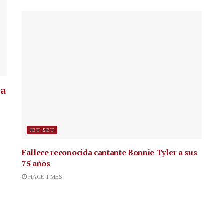
la
JET SET
Fallece reconocida cantante
Bonnie Tyler a sus
75 años
HACE 1 MES