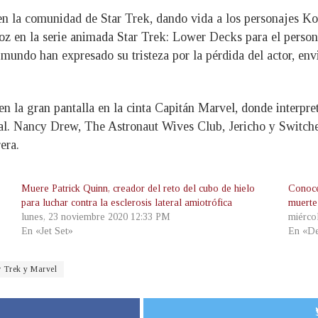
en la comunidad de Star Trek, dando vida a los personajes Kol
oz en la serie animada Star Trek: Lower Decks para el person
mundo han expresado su tristeza por la pérdida del actor, env
en la gran pantalla en la cinta Capitán Marvel, donde interp
al. Nancy Drew, The Astronaut Wives Club, Jericho y Switched
era.
Muere Patrick Quinn, creador del reto del cubo de hielo
Conoce
para luchar contra la esclerosis lateral amiotrófica
muerte
lunes, 23 noviembre 2020 12:33 PM
miérco
En «Jet Set»
En «De
r Trek y Marvel