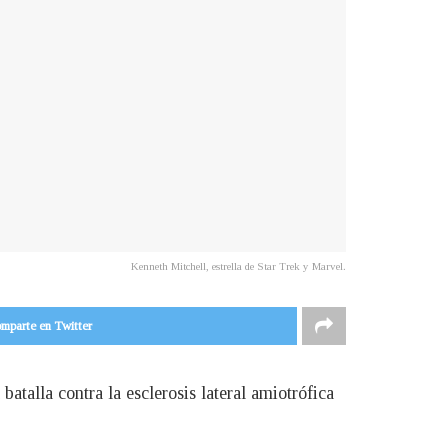
Kenneth Mitchell, estrella de Star Trek y Marvel.
mparte en Twitter
atalla contra la esclerosis lateral amiotrófica