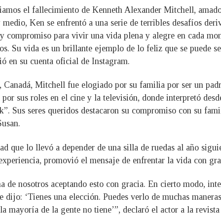
amos el fallecimiento de Kenneth Alexander Mitchell, amado 
edio, Ken se enfrentó a una serie de terribles desafíos deri
 y compromiso para vivir una vida plena y alegre en cada mo
. Su vida es un brillante ejemplo de lo feliz que se puede ser
ó en su cuenta oficial de Instagram.
Canadá, Mitchell fue elogiado por su familia por ser un padr
or sus roles en el cine y la televisión, donde interpretó desd
ek”. Sus seres queridos destacaron su compromiso con su famil
Susan.
que lo llevó a depender de una silla de ruedas al año siguie
experiencia, promovió el mensaje de enfrentar la vida con gra
ma de nosotros aceptando esto con gracia. En cierto modo, int
 dijo: ‘Tienes una elección. Puedes verlo de muchas maneras,
 mayoría de la gente no tiene’”, declaró el actor a la revista