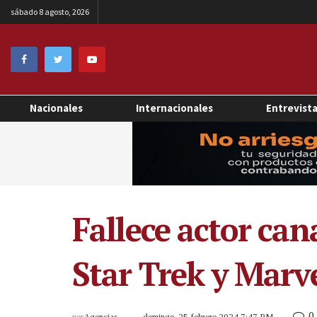
sábado 8 agosto, 2026
Nacionales
Internacionales
Entrevist
Fallece actor can
Star Trek y Marv
0
por
Agencias
domingo, 25 febrero 2024 7:47 PM