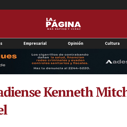
as
Empresarial
Opinión
Cultura
adiense Kenneth Mitche
el