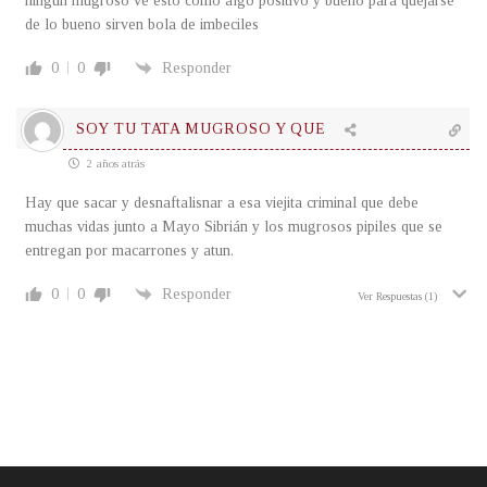
ningun mugroso ve esto como algo positivo y bueno para quejarse
de lo bueno sirven bola de imbeciles
0
0
Responder
SOY TU TATA MUGROSO Y QUE
2 años atrás
Hay que sacar y desnaftalisnar a esa viejita criminal que debe
muchas vidas junto a Mayo Sibrián y los mugrosos pipiles que se
entregan por macarrones y atun.
0
0
Responder
Ver Respuestas
(1)