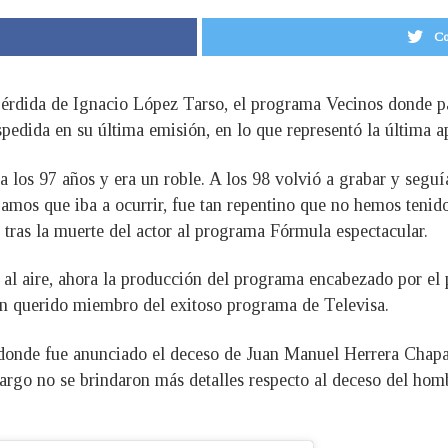
Co
pérdida de Ignacio López Tarso, el programa Vecinos donde pa
pedida en su última emisión, en lo que representó la última a
 los 97 años y era un roble. A los 98 volvió a grabar y segu
íamos que iba a ocurrir, fue tan repentino que no hemos tenido
 tras la muerte del actor al programa Fórmula espectacular.
a al aire, ahora la producción del programa encabezado por el
e un querido miembro del exitoso programa de Televisa.
 donde fue anunciado el deceso de Juan Manuel Herrera Chapar
argo no se brindaron más detalles respecto al deceso del homb