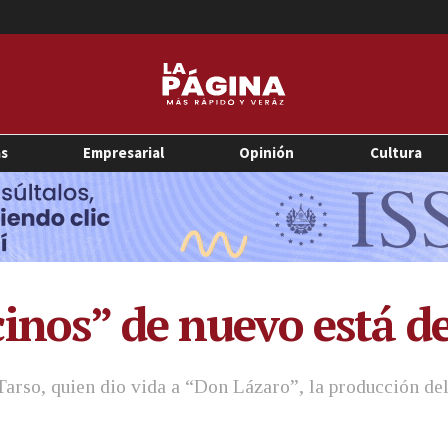
as
Empresarial
Opinión
Cultura
inos” de nuevo está de
Tarso, quien dio vida a “Don Lázaro”, la producción de