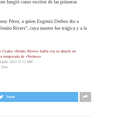
ien fungió como escritor de las primeras
ammy Pérez, a quien Eugenio Derbez dio a
nito Rivers”, cuya muerte fue trágica y a la
o Ocaña: «Benito Rivers» habla con su abuelo en
va temporada de «Vecinos»
4 julio 2022 11:12 AM
t Set»
Tweet