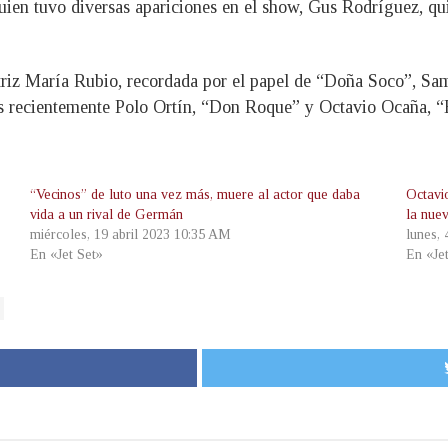
quien tuvo diversas apariciones en el show, Gus Rodríguez, qu
triz María Rubio, recordada por el papel de “Doña Soco”, S
s recientemente Polo Ortín, “Don Roque” y Octavio Ocaña, “Be
“Vecinos” de luto una vez más, muere al actor que daba
Octavi
vida a un rival de Germán
la nue
miércoles, 19 abril 2023 10:35 AM
lunes, 
En «Jet Set»
En «Je