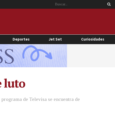
Deportes
Jet Set
Curiosidades
 luto
l programa de Televisa se encuentra de