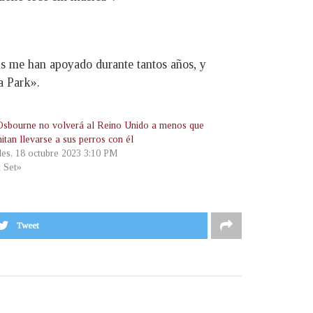
ns me han apoyado durante tantos años, y
a Park».
sbourne no volverá al Reino Unido a menos que
itan llevarse a sus perros con él
les, 18 octubre 2023 3:10 PM
t Set»
Tweet