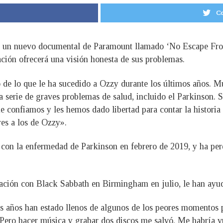
Co
iza un nuevo documental de Paramount llamado ‘No Escape Fr
ación ofrecerá una visión honesta de sus problemas.
o de lo que le ha sucedido a Ozzy durante los últimos años. Mu
a serie de graves problemas de salud, incluido el Parkinson. S
 confiamos y les hemos dado libertad para contar la historia 
res a los de Ozzy».
 con la enfermedad de Parkinson en febrero de 2019, y ha per
uación con Black Sabbath en Birmingham en julio, le han ayud
is años han estado llenos de algunos de los peores momentos
Pero hacer música y grabar dos discos me salvó. Me habría vu