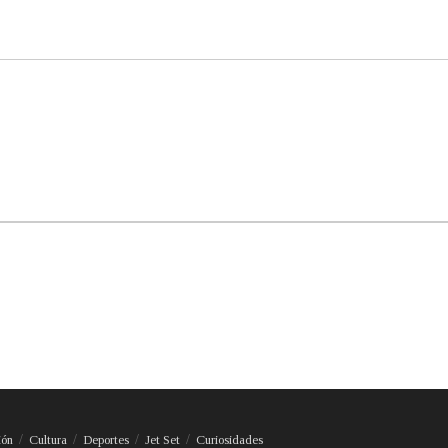
ión
Cultura
Deportes
Jet Set
Curiosidades