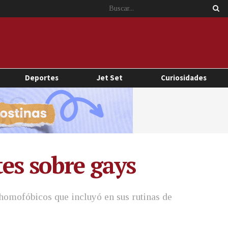
Deportes
Jet Set
Curiosidades
tes sobre gays
 homofóbicos que incluyó en sus rutinas de