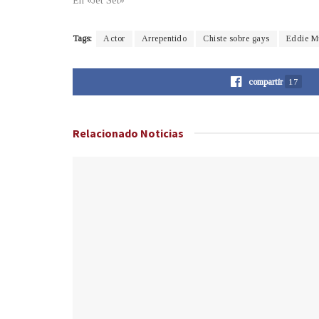
En «Jet Set»
Tags:
Actor
Arrepentido
Chiste sobre gays
Eddie M
compartir
17
Relacionado
Noticias