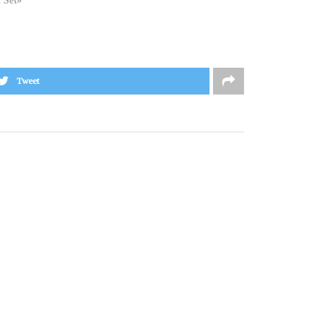
t Set»
Tweet