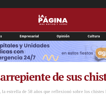
as
Empresarial
Opinión
Cultura
arrepiente de sus chis
la estrella de 58 años que reflexionó sobre los chistes