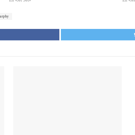
En «Jet Set»
En «Je
urphy