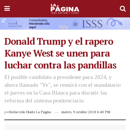
Donald Trump y el rapero
Kanye West se unen para
luchar contra las pandillas
El posible candidato a presidente para 2024, y
ahora llamado "Ye", se reunirá con el mandatario
el jueves en la Casa Blanca para discutir las
reforma del sistema penitenciario
por
Redacción Diario La Página
martes, 9 octubre 2018 6:40 PM