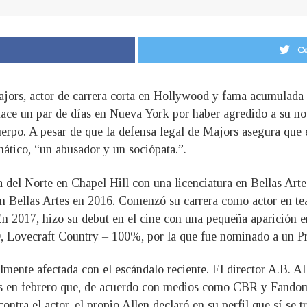
Co
ajors, actor de carrera corta en Hollywood y fama acumulada
hace un par de días en Nueva York por haber agredido a su nov
cuerpo. A pesar de que la defensa legal de Majors asegura que 
ático, “un abusador y un sociópata.”.
del Norte en Chapel Hill con una licenciatura en Bellas Artes
en Bellas Artes en 2016. Comenzó su carrera como actor en t
n 2017, hizo su debut en el cine con una pequeña aparición 
BO, Lovecraft Country – 100%, por la que fue nominado a un
almente afectada con el escándalo reciente. El director A.B. A
icos en febrero que, de acuerdo con medios como CBR y Fando
ntra el actor, el propio Allen declaró en su perfil que sí se tr