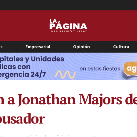
as
Empresarial
Opinión
Cultura
n a Jonathan Majors de
busador