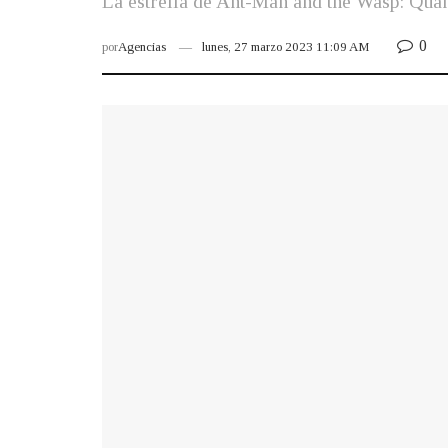
La estrella de Ant-Man and the Wasp: Quan
0
por
Agencias
lunes, 27 marzo 2023 11:09 AM