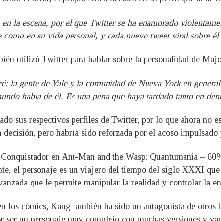
o en la escena, por el que Twitter se ha enamorado violentame
e como en su vida personal, y cada nuevo tweet viral sobre él
ién utilizó Twitter para hablar sobre la personalidad de Majo
ré: la gente de Yale y la comunidad de Nueva York en general
undo habla de él. Es una pena que haya tardado tanto en den
o sus respectivos perfiles de Twitter, por lo que ahora no es
 decisión, pero habría sido reforzada por el acoso impulsado
el Conquistador en Ant-Man and the Wasp: Quantumania – 60%
te, el personaje es un viajero del tiempo del siglo XXXI que
anzada que le permite manipular la realidad y controlar la en
 los cómics, Kang también ha sido un antagonista de otros h
ser un personaje muy complejo con muchas versiones y variac