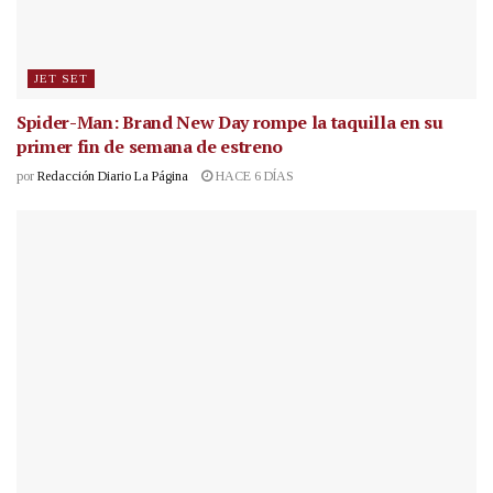
JET SET
Spider-Man: Brand New Day rompe la taquilla en su
primer fin de semana de estreno
por
Redacción Diario La Página
HACE 6 DÍAS