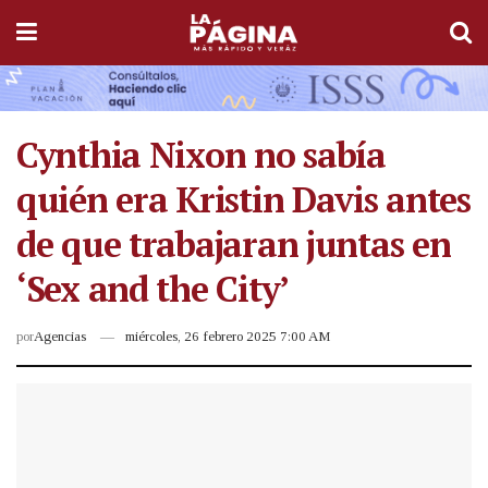
Cynthia Nixon no sabía
quién era Kristin Davis antes
de que trabajaran juntas en
‘Sex and the City’
por
Agencias
miércoles, 26 febrero 2025 7:00 AM