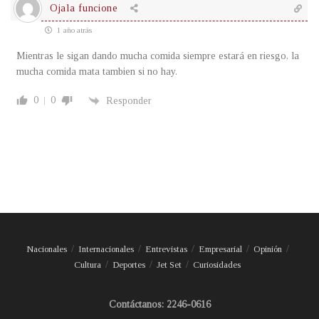
Ojala funcione
1 año atrás
Mientras le sigan dando mucha comida siempre estará en riesgo, la
mucha comida mata tambien si no hay.
0
0
Responder
Nacionales
Internacionales
Entrevistas
Empresarial
Opinión
Cultura
Deportes
Jet Set
Curiosidades
Contáctanos: 2246-0616