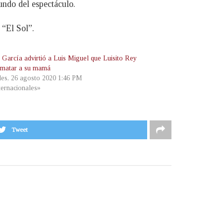
undo del espectáculo.
 “El Sol”.
 García advirtió a Luis Miguel que Luisito Rey
 matar a su mamá
les, 26 agosto 2020 1:46 PM
ternacionales»
Tweet