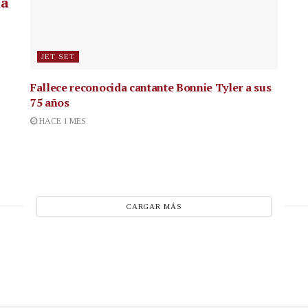
la
JET SET
Fallece reconocida cantante
Bonnie Tyler a sus
75 años
HACE 1 MES
CARGAR MÁS