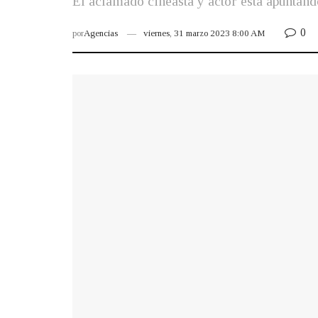
El aclamado cineasta y actor está apuntand
0
por
Agencias
viernes, 31 marzo 2023 8:00 AM