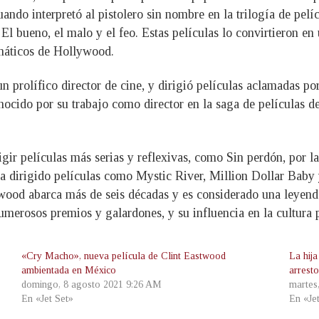
ndo interpretó al pistolero sin nombre en la trilogía de pelíc
l bueno, el malo y el feo. Estas películas lo convirtieron en u
máticos de Hollywood.
 prolífico director de cine, y dirigió películas aclamadas por 
cido por su trabajo como director en la saga de películas de
ir películas más serias y reflexivas, como Sin perdón, por l
 dirigido películas como Mystic River, Million Dollar Baby y
twood abarca más de seis décadas y es considerado una leyenda
merosos premios y galardones, y su influencia en la cultura p
«Cry Macho», nueva película de Clint Eastwood
La hij
ambientada en México
arrest
domingo, 8 agosto 2021 9:26 AM
martes
En «Jet Set»
En «Je