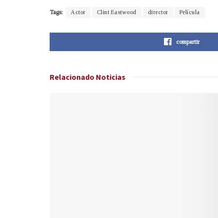
Tags:
Actor
Clint Eastwood
director
Película
compartir
Relacionado
Noticias