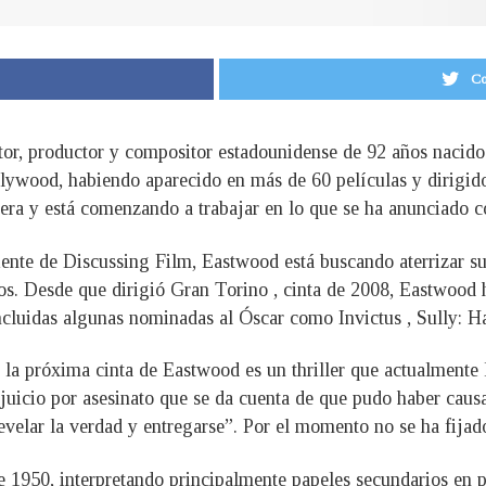
Co
ctor, productor y compositor estadounidense de 92 años nacido
lywood, habiendo aparecido en más de 60 películas y dirigido
rera y está comenzando a trabajar en lo que se ha anunciado c
ente de Discussing Film, Eastwood está buscando aterrizar su
ños. Desde que dirigió Gran Torino , cinta de 2008, Eastwood
incluidas algunas nominadas al Óscar como Invictus , Sully: H
 la próxima cinta de Eastwood es un thriller que actualmente 
uicio por asesinato que se da cuenta de que pudo haber causa
evelar la verdad y entregarse”. Por el momento no se ha fijad
e 1950, interpretando principalmente papeles secundarios en pe