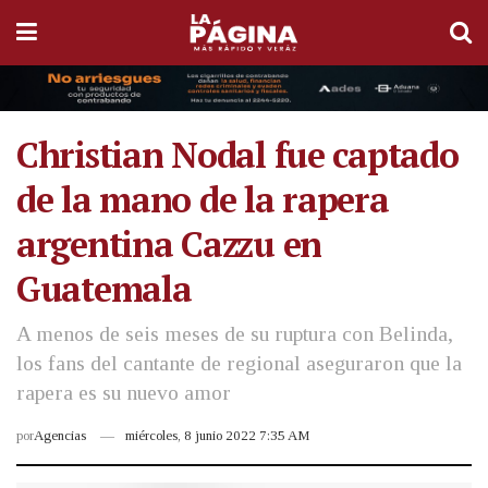
Christian Nodal fue captado
de la mano de la rapera
argentina Cazzu en
Guatemala
A menos de seis meses de su ruptura con Belinda,
los fans del cantante de regional aseguraron que la
rapera es su nuevo amor
por
Agencias
miércoles, 8 junio 2022 7:35 AM