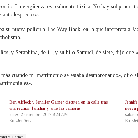
vorcio. La vergüenza es realmente tóxica. No hay subproducto
y autodesprecio ».
aba su nueva película The Way Back, en la que interpreta a 
coholismo.
4 años, y Seraphina, de 11, y su hijo Samuel, de siete, dijo q
 más cuando mi matrimonio se estaba desmoronando», dijo al
atrimoniales».
Ben Affleck y Jennifer Garner discuten en la calle tras
Jennife
una reunión familiar y ante las cámaras
nueva 
lunes, 2 diciembre 2019 8:24 AM
sábado
En «Jet Set»
En «Je
ennifer Garner