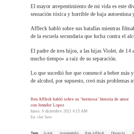
El mayor arrepentimiento de mi vida es este di
sensación tóxica y horrible de baja autoestima 
Affleck habló sobre sus batallas mientras film
de la escuela secundaria que lucha contra el al
El padre de tres hijos, a las hijas Violet, de 1
mucho tiempo» a raíz de su separación.
Lo que sucedió fue que comencé a beber más y
de alcohol, por supuesto, creó más problemas m
Ben Affleck habló sobre su “hermosa” historia de amor
con Jennifer Lopez
lunes, 6 diciembre 2021 6:15 AM
En «Jet Set»
Tags:
Actor
Arrepentido
Ben Affleck
Divorcio
J