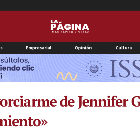
as
Empresarial
Opinión
Cultura
vorciarme de Jennifer 
miento»