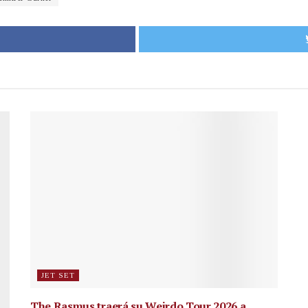
JET SET
The Rasmus traerá su Weirdo Tour 2026 a