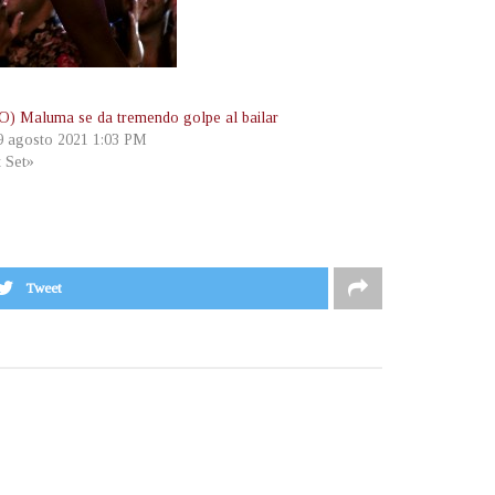
) Maluma se da tremendo golpe al bailar
 9 agosto 2021 1:03 PM
t Set»
Tweet