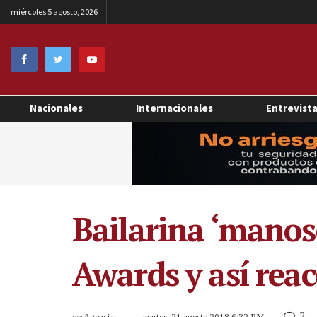
miércoles 5 agosto, 2026
Nacionales
Internacionales
Entrevist
Bailarina ‘mano
Awards y así rea
2
por
Agencias
martes, 21 agosto 2018 6:32 PM