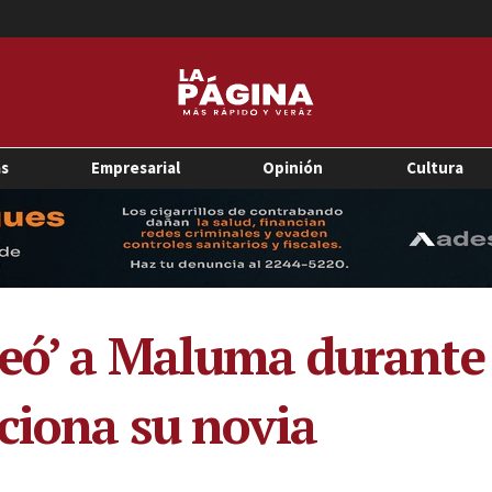
as
Empresarial
Opinión
Cultura
seó’ a Maluma durante
cciona su novia