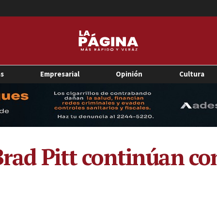
as
Empresarial
Opinión
Cultura
Brad Pitt continúan co