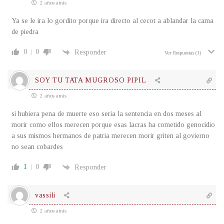
2 años atrás
Ya se le ira lo gordito porque ira directo al cecot a ablandar la cama
de piedra
0
0
Responder
Ver Respuestas
(1)
SOY TU TATA MUGROSO PIPIL
2 años atrás
si hubiera pena de muerte eso seria la sentencia en dos meses al
morir como ellos merecen porque esas lacras ha cometido genocidio
a sus mismos hermanos de patria merecen morir griten al govierno
no sean cobardes
1
0
Responder
vassili
2 años atrás