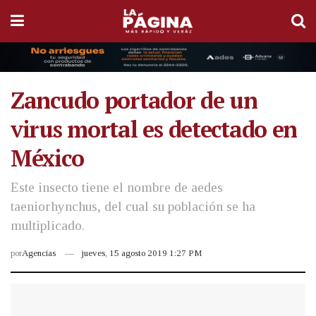
Zancudo portador de un
virus mortal es detectado en
México
Este insecto tiene el nombre de aedes
taeniorhynchus, del cual su población se ha
multiplicado.
por
Agencias
jueves, 15 agosto 2019 1:27 PM