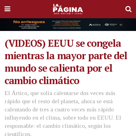
(VIDEOS) EEUU se congela
mientras la mayor parte del
mundo se calienta por el
cambio climático
El Ártico, que solía calentarse dos veces más
rápido que el resto del planeta, ahora se está
calentando de tres a cuatro veces más rápido
influyendo en el clima, sobre todo en EEUU. El
responsable: el cambio climático, según los
científicos.