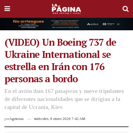
(VIDEO) Un Boeing 737 de
Ukraine International se
estrella en Irán con 176
personas a bordo
En el avión iban 167 pasajeros y nueve tripulantes
de diferentes nacionalidades que se dirigían a la
capital de Ucrania, Kiev.
por
Agencias
miércoles, 8 enero 2020 7:42 AM