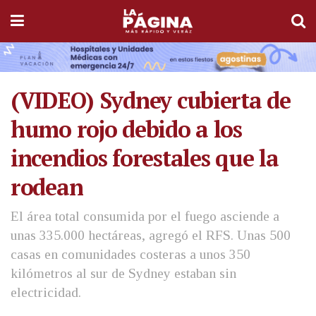
(VIDEO) Sydney cubierta de
humo rojo debido a los
incendios forestales que la
rodean
El área total consumida por el fuego asciende a
unas 335.000 hectáreas, agregó el RFS. Unas 500
casas en comunidades costeras a unos 350
kilómetros al sur de Sydney estaban sin
electricidad.