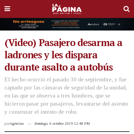
(Video) Pasajero desarma a
ladrones y les dispara
durante asalto a autobús
El hecho ocurrió el pasado 30 de septiembre, y fue
captado por las cámaras de seguridad de la unidad,
en las que se observa a tres hombres, que se
hicieron pasar por pasajeros, levantarse del asiento
y comenzar el intento de robo.
por
Agencias
domingo, 6 octubre 2019 12:48 PM