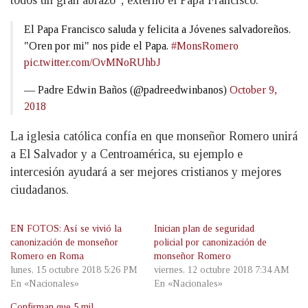
todos un gran abrazo”, externó el Papa Francisco.
El Papa Francisco saluda y felicita a Jóvenes salvadoreños.
"Oren por mi" nos pide el Papa.
#MonsRomero
pic.twitter.com/OvMNoRUhbJ
— Padre Edwin Baños (@padreedwinbanos)
October 9,
2018
La iglesia católica confía en que monseñor Romero unirá
a El Salvador y a Centroamérica, su ejemplo e
intercesión ayudará a ser mejores cristianos y mejores
ciudadanos.
EN FOTOS: Así se vivió la
Inician plan de seguridad
canonización de monseñor
policial por canonización de
Romero en Roma
monseñor Romero
lunes, 15 octubre 2018 5:26 PM
viernes, 12 octubre 2018 7:34 AM
En «Nacionales»
En «Nacionales»
Confirman que 5 mil