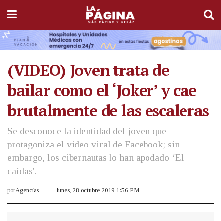
(VIDEO) Joven trata de
bailar como el ‘Joker’ y cae
brutalmente de las escaleras
Se desconoce la identidad del joven que
protagoniza el video viral de Facebook; sin
embargo, los cibernautas lo han apodado ‘El
caídas'.
por
Agencias
lunes, 28 octubre 2019 1:56 PM