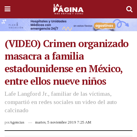
(VIDEO) Crimen organizado
masacra a familia
estadounidense en México,
entre ellos nueve niños
Lafe Langford Jr., familiar de las víctimas,
compartió en redes sociales un video del auto
calcinado
por
Agencias
martes, 5 noviembre 2019 7:25 AM