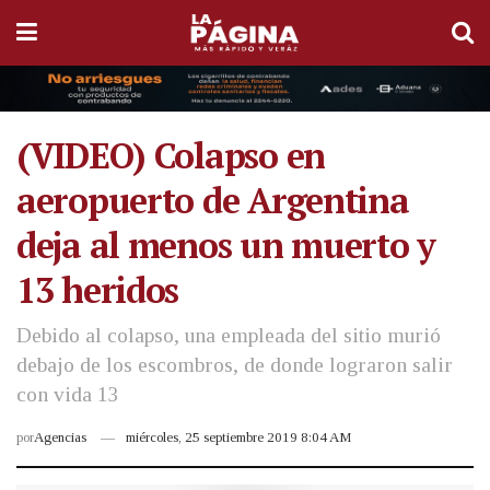
(VIDEO) Colapso en
aeropuerto de Argentina
deja al menos un muerto y
13 heridos
Debido al colapso, una empleada del sitio murió
debajo de los escombros, de donde lograron salir
con vida 13
por
Agencias
miércoles, 25 septiembre 2019 8:04 AM