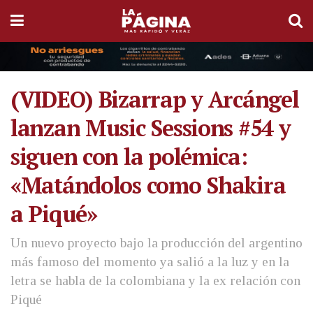
(VIDEO) Bizarrap y Arcángel
lanzan Music Sessions #54 y
siguen con la polémica:
«Matándolos como Shakira
a Piqué»
Un nuevo proyecto bajo la producción del argentino
más famoso del momento ya salió a la luz y en la
letra se habla de la colombiana y la ex relación con
Piqué