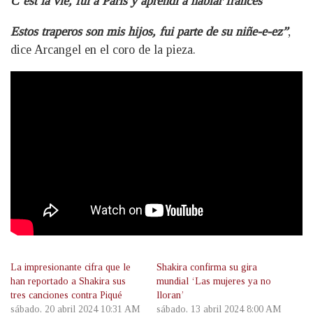
C’est la vie, fui a París y aprendí a hablar francés
Estos traperos son mis hijos, fui parte de su niñe-e-ez”
,
dice Arcangel en el coro de la pieza.
La impresionante cifra que le
Shakira confirma su gira
han reportado a Shakira sus
mundial ‘Las mujeres ya no
tres canciones contra Piqué
lloran’
sábado, 20 abril 2024 10:31 AM
sábado, 13 abril 2024 8:00 AM