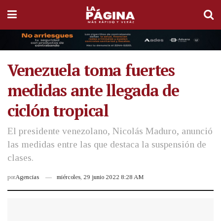
Venezuela toma fuertes
medidas ante llegada de
ciclón tropical
El presidente venezolano, Nicolás Maduro, anunció
las medidas entre las que destaca la suspensión de
clases.
por
Agencias
miércoles, 29 junio 2022 8:28 AM