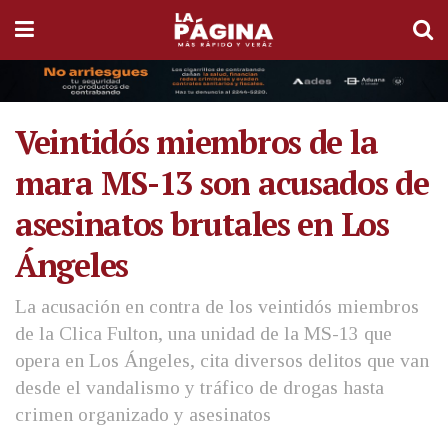
Veintidós miembros de la
mara MS-13 son acusados de
asesinatos brutales en Los
Ángeles
La acusación en contra de los veintidós miembros
de la Clica Fulton, una unidad de la MS-13 que
opera en Los Ángeles, cita diversos delitos que van
desde el vandalismo y tráfico de drogas hasta
crimen organizado y asesinatos