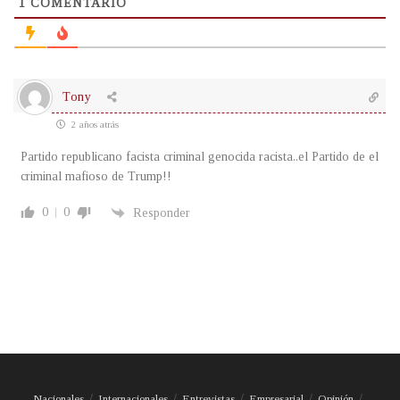
1
COMENTARIO
Tony
2 años atrás
Partido republicano facista criminal genocida racista..el Partido de el
criminal mafioso de Trump!!
0
0
Responder
Nacionales
Internacionales
Entrevistas
Empresarial
Opinión