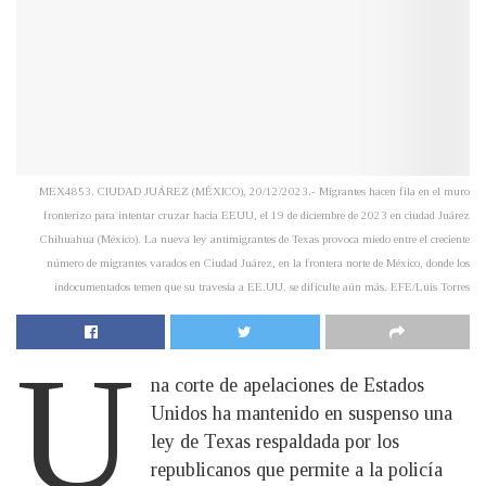
MEX4853. CIUDAD JUÁREZ (MÉXICO), 20/12/2023.- Migrantes hacen fila en el muro
fronterizo para intentar cruzar hacia EEUU, el 19 de diciembre de 2023 en ciudad Juárez
Chihuahua (México). La nueva ley antimigrantes de Texas provoca miedo entre el creciente
número de migrantes varados en Ciudad Juárez, en la frontera norte de México, donde los
indocumentados temen que su travesía a EE.UU. se dificulte aún más. EFE/Luis Torres
U
na corte de apelaciones de Estados
Unidos ha mantenido en suspenso una
ley de Texas respaldada por los
republicanos que permite a la policía