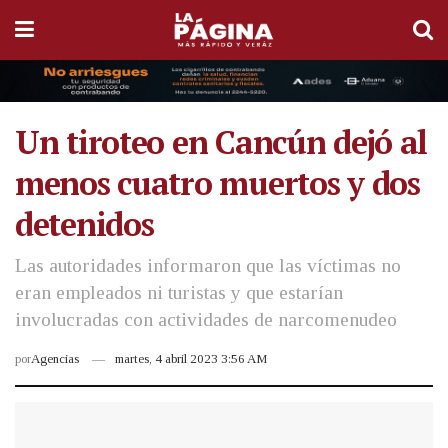
Un tiroteo en Cancún dejó al
menos cuatro muertos y dos
detenidos
Las autoridades informaron que las víctimas no
eran empleados ni turistas y que estarían
involucradas con actividades de narcomenudeo
por
Agencias
martes, 4 abril 2023 3:56 AM