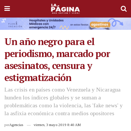
Un año negro para el
periodismo, marcado por
asesinatos, censura y
estigmatización
Las crisis en países como Venezuela y Nicaragua
hunden los índices globales y se suman a
problemáticas como la violencia, las 'fake news' y
la asfixia económica contra medios opositores
por
Agencias
viernes, 3 mayo 2019 8:40 AM