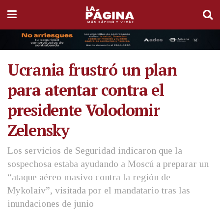
Ucrania frustró un plan
para atentar contra el
presidente Volodomir
Zelensky
Los servicios de Seguridad indicaron que la
sospechosa estaba ayudando a Moscú a preparar un
“ataque aéreo masivo contra la región de
Mykolaiv”, visitada por el mandatario tras las
inundaciones de junio